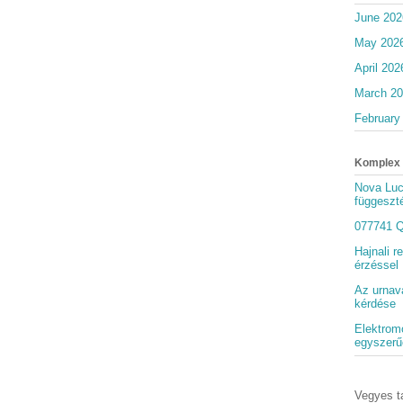
June 202
May 202
April 202
March 2
February
Komplex 
Nova Lu
függeszt
077741 Q
Hajnali r
érzéssel
Az urnav
kérdése
Elektromo
egyszerű
Vegyes t