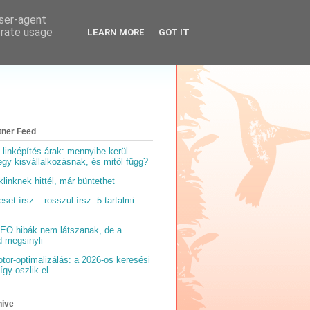
user-agent
erate usage
LEARN MORE
GOT IT
tner Feed
 linképítés árak: mennyibe kerül
gy kisvállalkozásnak, és mitől függ?
linknek hittél, már büntethet
et írsz – rosszul írsz: 5 tartalmi
EO hibák nem látszanak, de a
d megsinyli
tor-optimalizálás: a 2026-os keresési
így oszlik el
hive