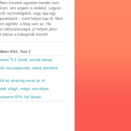
 Nem követek egyetlen trendet sem,
 írom, ami engem is érdekel. Legyen
ről, technológiáról, vagy épp egy
ondolatról – mind helyet kap itt. Mert
em egyféle, a blog sem az. Ha
a változatosságot, jó helyen jársz.
 bátran a kategóriák között!
Web+ RSS - Part 3
ueen TL1 Small, asztali lámpa
li visszaigazolás valódi jelentése
ól az olvasóig vezet az út
ték világít, mégis veszélyes
amerino AP4, fali lámpa