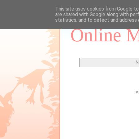
This site uses cookies from Google to 
are shared with Google along with per
statistics, and to detect and address 
Online M
N
S