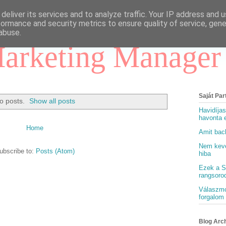
deliver its services and to analyze traffic. Your IP address and 
formance and security metrics to ensure quality of service, gen
abuse.
arketing Manager
Saját Par
o posts.
Show all posts
Havidíjas
havonta e
Home
Amit back
Nem keves
ubscribe to:
Posts (Atom)
hiba
Ezek a S
rangsoro
Válaszmo
forgalom 
Blog Arc