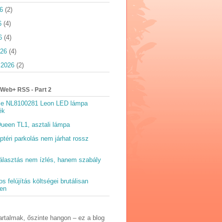
6
(2)
6
(4)
6
(4)
026
(4)
 2026
(2)
Web+ RSS - Part 2
ce NL8100281 Leon LED lámpa
ék
ueen TL1, asztali lámpa
eptéri parkolás nem járhat rossz
álasztás nem ízlés, hanem szabály
s felújítás költségei brutálisan
en
artalmak, őszinte hangon – ez a blog