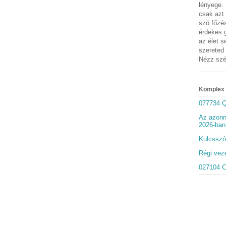
lényege.
csak azt
szó főzés
érdekes g
az élet s
szereted 
Nézz szét
Komplex 
077734 Q
Az azonna
2026-ban
Kulcsszót
Régi veze
027104 C