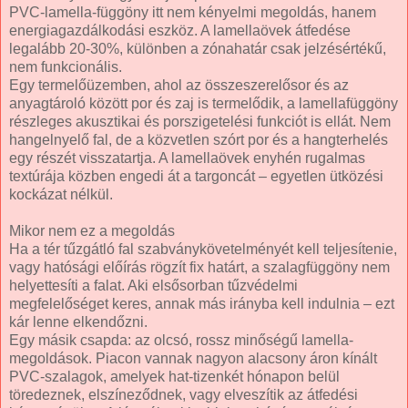
PVC-lamella-függöny itt nem kényelmi megoldás, hanem
energiagazdálkodási eszköz. A lamellaövek átfedése
legalább 20-30%, különben a zónahatár csak jelzésértékű,
nem funkcionális.
Egy termelőüzemben, ahol az összeszerelősor és az
anyagtároló között por és zaj is termelődik, a lamellafüggöny
részleges akusztikai és porszigetelési funkciót is ellát. Nem
hangelnyelő fal, de a közvetlen szórt por és a hangterhelés
egy részét visszatartja. A lamellaövek enyhén rugalmas
textúrája közben engedi át a targoncát – egyetlen ütközési
kockázat nélkül.
Mikor nem ez a megoldás
Ha a tér tűzgátló fal szabványkövetelményét kell teljesítenie,
vagy hatósági előírás rögzít fix határt, a szalagfüggöny nem
helyettesíti a falat. Aki elsősorban tűzvédelmi
megfelelőséget keres, annak más irányba kell indulnia – ezt
kár lenne elkendőzni.
Egy másik csapda: az olcsó, rossz minőségű lamella-
megoldások. Piacon vannak nagyon alacsony áron kínált
PVC-szalagok, amelyek hat-tizenkét hónapon belül
töredeznek, elszíneződnek, vagy elveszítik az átfedési