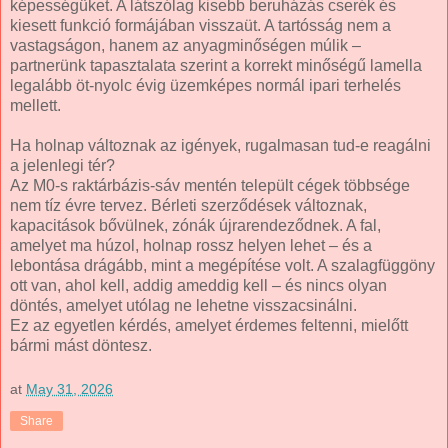
képességüket. A látszólag kisebb beruházás cserék és
kiesett funkció formájában visszaüt. A tartósság nem a
vastagságon, hanem az anyagminőségen múlik –
partnerünk tapasztalata szerint a korrekt minőségű lamella
legalább öt-nyolc évig üzemképes normál ipari terhelés
mellett.
Ha holnap változnak az igények, rugalmasan tud-e reagálni
a jelenlegi tér?
Az M0-s raktárbázis-sáv mentén települt cégek többsége
nem tíz évre tervez. Bérleti szerződések változnak,
kapacitások bővülnek, zónák újrarendeződnek. A fal,
amelyet ma húzol, holnap rossz helyen lehet – és a
lebontása drágább, mint a megépítése volt. A szalagfüggöny
ott van, ahol kell, addig ameddig kell – és nincs olyan
döntés, amelyet utólag ne lehetne visszacsinálni.
Ez az egyetlen kérdés, amelyet érdemes feltenni, mielőtt
bármi mást döntesz.
at
May 31, 2026
Share