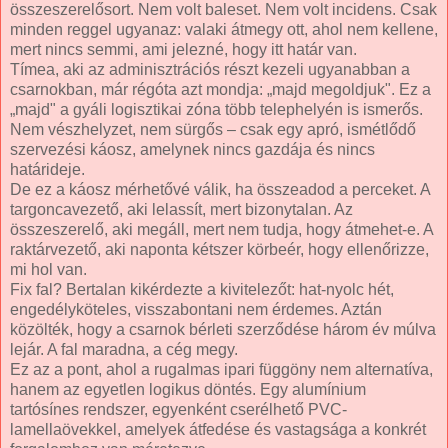
összeszerelősort. Nem volt baleset. Nem volt incidens. Csak
minden reggel ugyanaz: valaki átmegy ott, ahol nem kellene,
mert nincs semmi, ami jelezné, hogy itt határ van.
Tímea, aki az adminisztrációs részt kezeli ugyanabban a
csarnokban, már régóta azt mondja: „majd megoldjuk". Ez a
„majd" a gyáli logisztikai zóna több telephelyén is ismerős.
Nem vészhelyzet, nem sürgős – csak egy apró, ismétlődő
szervezési káosz, amelynek nincs gazdája és nincs
határideje.
De ez a káosz mérhetővé válik, ha összeadod a perceket. A
targoncavezető, aki lelassít, mert bizonytalan. Az
összeszerelő, aki megáll, mert nem tudja, hogy átmehet-e. A
raktárvezető, aki naponta kétszer körbeér, hogy ellenőrizze,
mi hol van.
Fix fal? Bertalan kikérdezte a kivitelezőt: hat-nyolc hét,
engedélyköteles, visszabontani nem érdemes. Aztán
közölték, hogy a csarnok bérleti szerződése három év múlva
lejár. A fal maradna, a cég megy.
Ez az a pont, ahol a rugalmas ipari függöny nem alternatíva,
hanem az egyetlen logikus döntés. Egy alumínium
tartósínes rendszer, egyenként cserélhető PVC-
lamellaövekkel, amelyek átfedése és vastagsága a konkrét