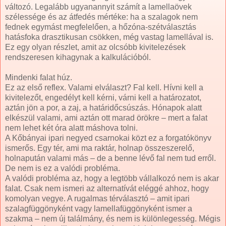
változó. Legalább ugyanannyit számít a lamellaövek
szélessége és az átfedés mértéke: ha a szalagok nem
fednek egymást megfelelően, a hőzóna-szétválasztás
hatásfoka drasztikusan csökken, még vastag lamellával is.
Ez egy olyan részlet, amit az olcsóbb kivitelezések
rendszeresen kihagynak a kalkulációból.
Mindenki falat húz.
Ez az első reflex. Valami elválaszt? Fal kell. Hívni kell a
kivitelezőt, engedélyt kell kérni, várni kell a határozatot,
aztán jön a por, a zaj, a határidőcsúszás. Hónapok alatt
elkészül valami, ami aztán ott marad örökre – mert a falat
nem lehet két óra alatt máshova tolni.
A Kőbányai ipari negyed csarnokai közt ez a forgatókönyv
ismerős. Egy tér, ami ma raktár, holnap összeszerelő,
holnapután valami más – de a benne lévő fal nem tud erről.
De nem is ez a valódi probléma.
A valódi probléma az, hogy a legtöbb vállalkozó nem is akar
falat. Csak nem ismeri az alternatívát eléggé ahhoz, hogy
komolyan vegye. A rugalmas térválasztó – amit ipari
szalagfüggönyként vagy lamellafüggönyként ismer a
szakma – nem új találmány, és nem is különlegesség. Mégis