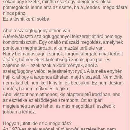
sokan úgy kezelik, mintha csak egy ideiglenes, olcsó
pótmegoldás lenne arra az esetre, ha a „rendes" megoldásra
nincs pénz.
Ez a tévhit kerül sokba.
Ahol a szalagfüggöny otthon van
A térelválasztó szalagfüggönnyel felszerelt átjáró nem egy
kompromisszum. Egy önálló műszaki megoldás, amelynek
pontosan meghatározott alkalmazási területe van.
Nagy belmagasságú csarnok, targoncaforgalommal terhelt
átjárók, hőmérséklet-különbségű zónák, ipari por- és
zajterhelés – ezek azok a körülmények, ahol a
szalagfüggöny valódi teljesítményt nyújt. A lamella enyhén
hajlik, ahogy a targonca áthalad, majd visszaáll. Nem törik,
nem akad el, nem kell kinyitni és becsukni. Ez nem design-
döntés, hanem működési logika.
Ahol viszont nem otthonos: kis alapterületű irodában, ahol
az esztétika az elsődleges szempont. Ott az ipari
megjelenés zavaró lehet, és más megoldás illeszkedik
jobban a térhez.
Hogyan jutott ide ez a megoldás?
Az 1970-es évek európai hűtőlánc-fejlesztéseiben nem