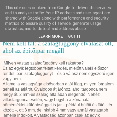
This site uses cookies from Google to deliver its services
Online Marketing Manager
and to analyze traffic. Your IP address and user-agent are
shared with Google along with performance and security
metrics to ensure quality of service, generate usage
statistics, and to detect and address abuse.
Sunday, 31 May 2026
LEARN MORE
GOT IT
Nem kell fal: a szalagfüggöny elválaszt ott,
ahol az építőipar megáll
Milyen vastag szalagfüggöny kell raktárba?
Ez az egyik legtöbbet feltett kérdés, mielőtt valaki először
rendel ipari szalagfüggönyt – és a válasz nem egyszerű igen
vagy nem.
A lamella vastagsága elsősorban attól függ, milyen forgalom
terheli az átjárót. Gyalogos átjáróhoz, ahol targonca nem
megy át, 2 mm-es szalag általában elegendő. Nehéz
villástargonca esetén, vagy hogyha a zónahatár
hőmérséklet-különbséggel is jár – például hűtött és fűtött tér
között –, ott 3 mm, de inkább 4 mm vagy annál vastagabb
lamella indokolt. A vastagság azonban csak az egyik