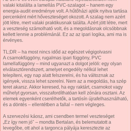
valaki kitalálta a lamellás PVC-szalagot – hanem egy
energia-audit eredménye volt. A hűtőházi ajtók nyitva tartása
percenként mért hőveszteséget okozott. A szalag nem azért
jött létre, mert valaki praktikusnak találta. Azért jött létre, mert
a veszteség számolható volt, és a megoldásnak olcsóbbnak
kellett lennie a problémánál. Ez az az ipari logika, ami ma is
érvényes.
TL;DR – ha most nincs időd az egészet végigolvasni
A csarnokfüggöny, rugalmas ipari függöny, PVC
lamellafüggöny – mind ugyanazt a dolgot jelöli: egy olyan
elválasztórendszert, amelyet engedély nélkül lehet
telepíteni, egy nap alatt felszerelni, és ha változnak az
igények, vissza lehet szerelni. Nem az a megoldás, ha szép
teret akarsz. Akkor keresed, ha egy raktárt, csarnokot vagy
műhelyt gyorsan, visszafordíthatóan kell zónára osztani. Az
elemek egyenként cserélhetők, a tartósín újrafelhasználható,
és a döntés – ellentétben a fallal – nem végleges.
A szervezési káosz, ami csendben termel veszteséget
„Ez így nem jó" – mondta Bertalan, és belemutatott a
levegőbe, ott ahol a targonca pályája keresztezte az