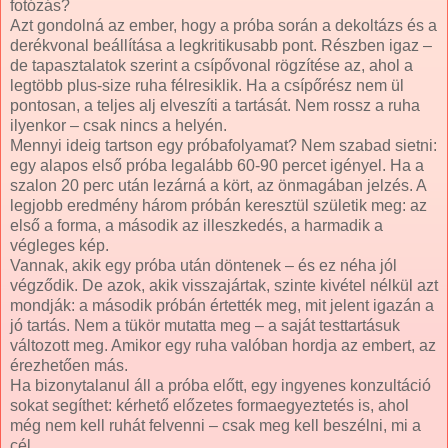
fotózás?
Azt gondolná az ember, hogy a próba során a dekoltázs és a
derékvonal beállítása a legkritikusabb pont. Részben igaz –
de tapasztalatok szerint a csípővonal rögzítése az, ahol a
legtöbb plus-size ruha félresiklik. Ha a csípőrész nem ül
pontosan, a teljes alj elveszíti a tartását. Nem rossz a ruha
ilyenkor – csak nincs a helyén.
Mennyi ideig tartson egy próbafolyamat? Nem szabad sietni:
egy alapos első próba legalább 60-90 percet igényel. Ha a
szalon 20 perc után lezárná a kört, az önmagában jelzés. A
legjobb eredmény három próbán keresztül születik meg: az
első a forma, a második az illeszkedés, a harmadik a
végleges kép.
Vannak, akik egy próba után döntenek – és ez néha jól
végződik. De azok, akik visszajártak, szinte kivétel nélkül azt
mondják: a második próbán értették meg, mit jelent igazán a
jó tartás. Nem a tükör mutatta meg – a saját testtartásuk
változott meg. Amikor egy ruha valóban hordja az embert, az
érezhetően más.
Ha bizonytalanul áll a próba előtt, egy ingyenes konzultáció
sokat segíthet: kérhető előzetes formaegyeztetés is, ahol
még nem kell ruhát felvenni – csak meg kell beszélni, mi a
cél.