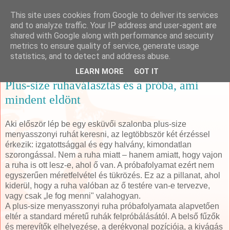
This site uses cookies from Google to deliver its services
Online Marketing Manager
and to analyze traffic. Your IP address and user-agent are
shared with Google along with performance and security
metrics to ensure quality of service, generate usage
statistics, and to detect and address abuse.
Saturday, 9 May 2026
LEARN MORE
GOT IT
Plus-size ruhaválasztás és a próba, ami
mindent eldönt
Aki először lép be egy esküvői szalonba plus-size
menyasszonyi ruhát keresni, az legtöbbször két érzéssel
érkezik: izgatottsággal és egy halvány, kimondatlan
szorongással. Nem a ruha miatt – hanem amiatt, hogy vajon
a ruha is ott lesz-e, ahol ő van. A próbafolyamat ezért nem
egyszerűen méretfelvétel és tükrözés. Ez az a pillanat, ahol
kiderül, hogy a ruha valóban az ő testére van-e tervezve,
vagy csak „le fog menni" valahogyan.
A plus-size menyasszonyi ruha próbafolyamata alapvetően
eltér a standard méretű ruhák felpróbálásától. A belső fűzők
és merevítők elhelyezése, a derékvonal pozíciója, a kivágás