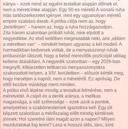
iránya – ezek mind az egyéni testalkat alapján dőlnek el,
nem a méretcímke alapján. Egy 50-es méretű A-vonalú ruha
más tartószerkezetet igényel, mint egy ugyanolyan méretű
empire szabású darab. A próba célja nem az, hogy
„beleférjen" – hanem az, hogy a ruha hozzáigazodjon.
Zita három szalonban próbált ruhát, mire eljutott a
negyedikbe. Az első kettőben megmutatták neki, ami „ebben
a méretben van" – mindkét helyen ugyanaz a két modell. A
harmadikban kedvesek voltak, de a menyasszonyi ruhák
próbasorán látszott, hogy a belső merevítők pozícióját utólag
kellene átalakítani. A negyedik szalonban – egy 2026-ban
megnyílt, kifejezetten teltkarcsú menyasszonyokra
szakosodott helyen, a XIV. kerületben – először kérték meg,
hogy meséljen a napról, nem a méretéről. Ez apróság. De
ettől kezdve másképp ment minden.
A próba első lépése mindig a testalkat felmérése, nem a
méretvétel. A csípő és a derék aránya, a mellkas
magassága, a váll szélessége – ezek azok a pontok,
amelyekhez a szabómesternek igazodnia kell. Egy jól
képzett szalonban a mérőszalag előtt mindig kérdések
jönnek: Hol szeretné látni magát azon a napon? Milyen
mozdulatokat fog tenni? Lesz-e hosszú ülés, tánc, kinti